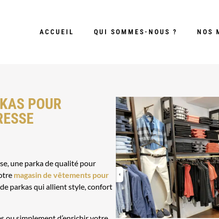
ACCUEIL
QUI SOMMES-NOUS ?
NOS 
RKAS POUR
RESSE
se, une parka de qualité pour
otre
magasin de vêtements pour
e parkas qui allient style, confort
es ou simplement d’enrichir votre